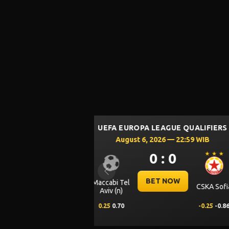
Wild West
Sobe
UEFA EUROPA LEAGUE QUALIFI
August 6, 2026 — 22:59 WIB
0 : 0
Previous
BET NOW
Jagiellonia
Range
Bialystok
0.00
0.96
0.00
Crazy Gold
M