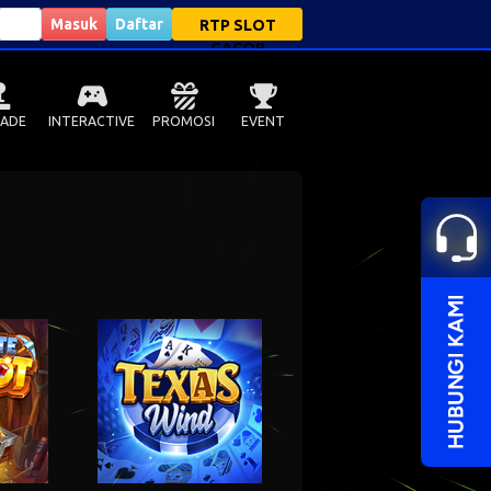
Masuk
Daftar
RTP SLOT
GACOR
ADE
INTERACTIVE
PROMOSI
EVENT