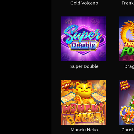
Gold Volcano
Frank
Super Double
Drag
Maneki Neko
Chris