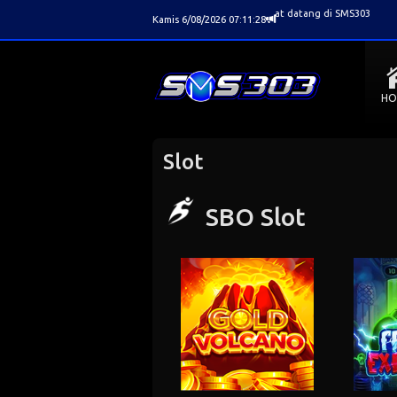
Selamat datang di SMS303
Kamis 6/08/2026 07:11:29
HO
Slot
SBO Slot