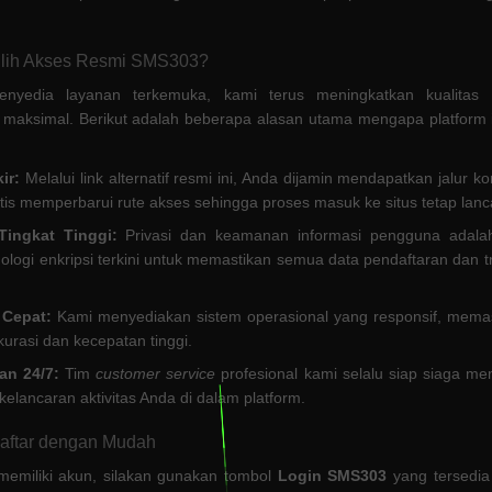
lih Akses Resmi SMS303?
enyedia layanan terkemuka, kami terus meningkatkan kualitas
aksimal. Berikut adalah beberapa alasan utama mengapa platform ini
n of Afrodita
Caucasian Wolf
Snow Gian
ir:
Melalui link alternatif resmi ini, Anda dijamin mendapatkan jalur ko
is memperbarui rute akses sehingga proses masuk ke situs tetap lanca
ingkat Tinggi:
Privasi dan keamanan informasi pengguna adalah 
ogi enkripsi terkini untuk memastikan semua data pendaftaran dan tr
 Cepat:
Kami menyediakan sistem operasional yang responsif, memas
urasi dan kecepatan tinggi.
an 24/7:
Tim
customer service
profesional kami selalu siap siaga m
elancaran aktivitas Anda di dalam platform.
razil Farm
Troyan Gems
Anubis Obe
aftar dengan Mudah
emiliki akun, silakan gunakan tombol
Login SMS303
yang tersedia
 dasbor Anda. Sistem kami dioptimalkan agar responsif diakses dari 