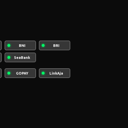
BNI
BRI
7
Disco Jockey
SeaBank
GOPAY
LinkAja
its
Three Kingdoms