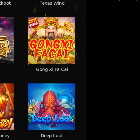
ckpot
Texas Wind
s
Gong Xi Fa Cai
oney
Deep Loot