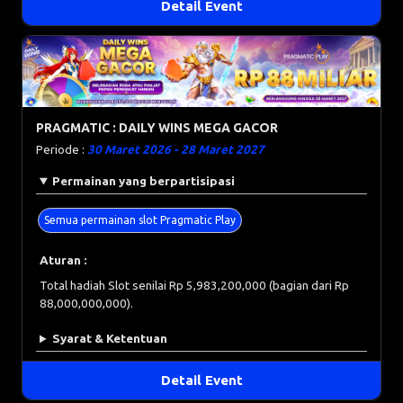
Detail Event
PRAGMATIC : DAILY WINS MEGA GACOR
Periode :
30 Maret 2026 - 28 Maret 2027
Permainan yang berpartisipasi
Semua permainan slot Pragmatic Play
Aturan :
Total hadiah Slot senilai Rp 5,983,200,000 (bagian dari Rp
88,000,000,000).
Syarat & Ketentuan
Detail Event