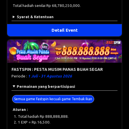
Total hadiah senilai Rp 68,780,250,000.
Syarat & Ketentuan
Detail Event
FASTSPIN : PESTA MUSIM PANAS BUAH SEGAR
Periode :
1 Juli - 31 Agustus 2026
Permainan yang berpartisipasi
Semua game Fastspin kecuali game Tembak Ikan
Aturan :
Total hadiah Rp 888,888,888.
1 EXP = Rp.16,500.