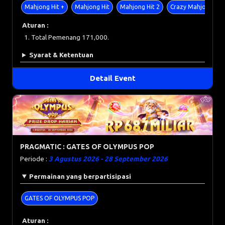
Mahjong Hit +
Mahjong Hit
Mahjong Hit 2
Crazy Mahjong
Aturan :
Total Pemenang 171,000.
Syarat & Ketentuan
Detail Event
PRAGMATIC : GATES OF OLYMPUS POP
Periode :
3 Agustus 2026 - 28 September 2026
Permainan yang berpartisipasi
GATES OF OLYMPUS POP
Aturan :