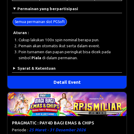
Permainan yang berpartisipasi
Semua permainan slot PGSoft
Aturan :
Cukup lakukan 100x spin nominal berapa pun.
Pemain akan otomatis ikut serta dalam event.
Poin turnamen dan papan peringkat bisa dicek pada
simbol
Piala
di dalam permainan.
Syarat & Ketentuan
Detail Event
PRAGMATIC : PAY4D BAGI EMAS & CHIPS
Periode :
25 Maret - 31 Desember 2026