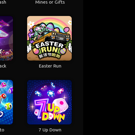
ash
Mines or Gifts
ack
Easter Run
to
7 Up Down