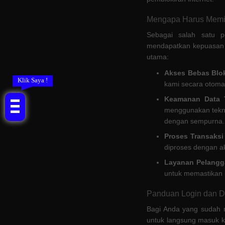
Mengapa Harus Memi
Sebagai salah satu p
mendapatkan kepuasan m
utama:
Neptune Treasure
Crypt
Bingo
Akses Bebas Blok
Klik Saya !
kami secara otomat
Keamanan Data T
menggunakan teknol
dengan sempurna.
Proses Transaksi
diproses dengan ak
Layanan Pelangg
untuk memastikan k
Panduan Login dan D
Bagi Anda yang sudah m
untuk langsung masuk ke