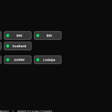
BNI
BRI
r
Pok Deng
SeaBank
GOPAY
LinkAja
ice
Royal Tiger Baccarat
RIVASI
|
PERSETUJUAN COOKIES