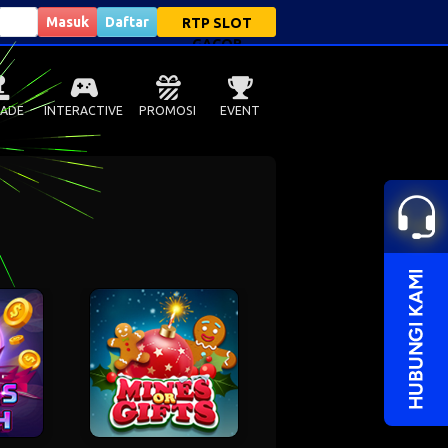
Masuk
Daftar
RTP SLOT
GACOR
ADE
INTERACTIVE
PROMOSI
EVENT