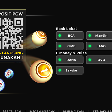
Bank Lokal
BCA
Mandiri
mber Game
Fan Tan
RNG Wa
CIMB
JAGO
E Money & Pulsa
DANA
OVO
Sakuku
Atom
Thunder Blackjack
Thunder D
PERATURAN
|
INFORMASI BANK
|
HUBUNGI KAMI
|
KEBIJAKAN P