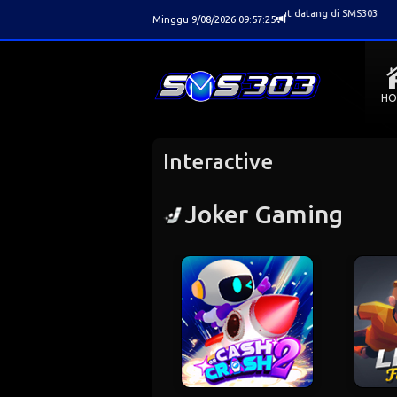
Selamat datang di SMS303
Minggu 9/08/2026 09:57:27
HO
Interactive
Joker Gaming