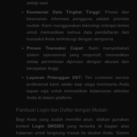
setiap saat.
Keamanan Data Tingkat Tinggi:
Privasi dan
keamanan informasi pengguna adalah prioritas
mutlak. Kami menggunakan teknologi enkripsi terkini
untuk memastikan semua data pendaftaran dan
transaksi Anda terlindungi dengan sempurna.
Proses Transaksi Cepat:
Kami menyediakan
sistem operasional yang responsif, memastikan
setiap permintaan diproses dengan akurasi dan
kecepatan tinggi.
Layanan Pelanggan 24/7:
Tim
customer service
profesional kami selalu siap siaga membantu Anda
kapan saja untuk memastikan kelancaran aktivitas
Anda di dalam platform.
Panduan Login dan Daftar dengan Mudah
Bagi Anda yang sudah memiliki akun, silakan gunakan
tombol
Login SMS303
yang tersedia di bagian atas
halaman untuk langsung masuk ke dasbor Anda. Sistem