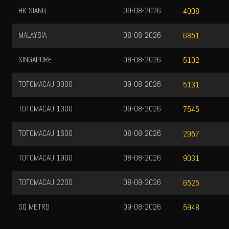
HK SIANG
09-08-2026
Q
4008
MALAYSIA
08-08-2026
S
6851
SINGAPORE
08-08-2026
H
5102
TOTOMACAU 0000
09-08-2026
5131
TOTOMACAU 1300
09-08-2026
7545
TOTOMACAU 1600
08-08-2026
2957
TOTOMACAU 1900
08-08-2026
9031
TOTOMACAU 2200
08-08-2026
6525
SG METRO
09-08-2026
5948