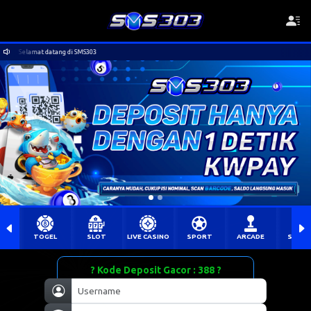
ng di SMS303
Selamat datang di SMS303
TOGEL
SLOT
LIVE CASINO
SPORT
ARCADE
SABU
? Kode Deposit Gacor : 388 ?