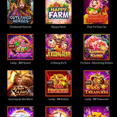
Outlawed Heroes
Happy Farm
Duo Fu Duo Cai
Lucky - 88 Flower
Ji Xiang Ru Yi
Fortune - Blooming Riches
Journey to the West
Lucky - 88 Riches
Lucky - 88 Treasures