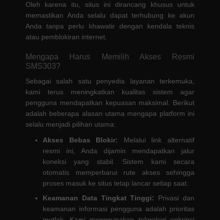
Oleh karena itu, situs ini dirancang khusus untuk
memastikan Anda selalu dapat terhubung ke akun
Anda tanpa perlu khawatir dengan kendala teknis
atau pemblokiran internet.
Mengapa Harus Memilih Akses Resmi
SMS303?
Sebagai salah satu penyedia layanan terkemuka,
kami terus meningkatkan kualitas sistem agar
pengguna mendapatkan kepuasan maksimal. Berikut
adalah beberapa alasan utama mengapa platform ini
selalu menjadi pilihan utama:
Akses Bebas Blokir:
Melalui link alternatif
resmi ini, Anda dijamin mendapatkan jalur
koneksi yang stabil. Sistem kami secara
otomatis memperbarui rute akses sehingga
proses masuk ke situs tetap lancar setiap saat.
Keamanan Data Tingkat Tinggi:
Privasi dan
keamanan informasi pengguna adalah prioritas
mutlak. Kami menggunakan teknologi enkripsi