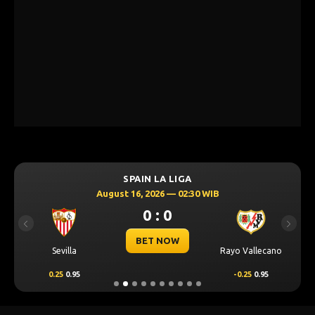
SPAIN LA LIGA
August 16, 2026 — 02:30 WIB
0 : 0
Previous
Next
BET NOW
Sevilla
Rayo Vallecano
0.25
0.95
-0.25
0.95