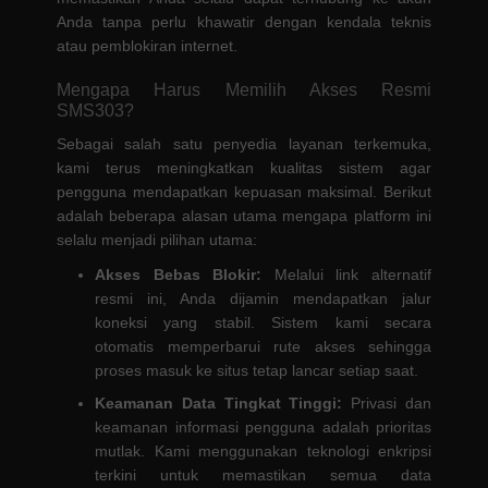
Anda tanpa perlu khawatir dengan kendala teknis
atau pemblokiran internet.
Mengapa Harus Memilih Akses Resmi
SMS303?
Sebagai salah satu penyedia layanan terkemuka,
kami terus meningkatkan kualitas sistem agar
pengguna mendapatkan kepuasan maksimal. Berikut
adalah beberapa alasan utama mengapa platform ini
selalu menjadi pilihan utama:
Akses Bebas Blokir:
Melalui link alternatif
resmi ini, Anda dijamin mendapatkan jalur
koneksi yang stabil. Sistem kami secara
otomatis memperbarui rute akses sehingga
proses masuk ke situs tetap lancar setiap saat.
Keamanan Data Tingkat Tinggi:
Privasi dan
keamanan informasi pengguna adalah prioritas
mutlak. Kami menggunakan teknologi enkripsi
terkini untuk memastikan semua data