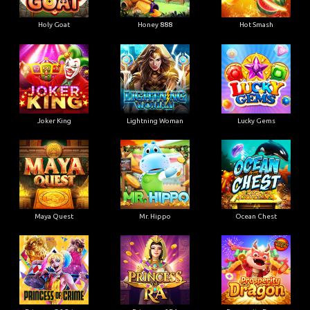
Holy Goat
Honey 888
Hot Smash
Joker King
Lightning Woman
Lucky Gems
Maya Quest
Mr. Hippo
Ocean Chest