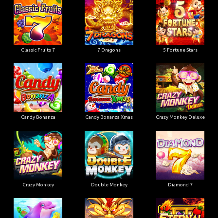
Classic Fruits 7
7 Dragons
5 Fortune Stars
Candy Bonanza
Candy Bonanza Xmas
Crazy Monkey Deluxe
Crazy Monkey
Double Monkey
Diamond 7