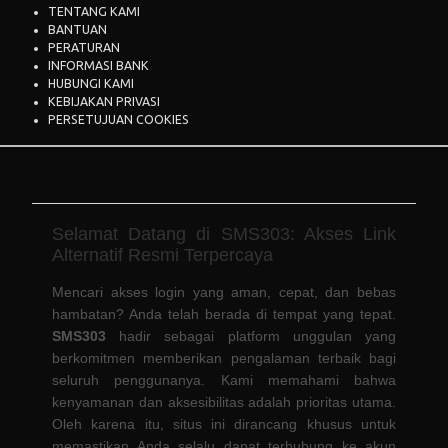
TENTANG KAMI
BANTUAN
PERATURAN
INFORMASI BANK
HUBUNGI KAMI
KEBIJAKAN PRIVASI
PERSETUJUAN COOKIES
Selamat Datang di SMS303: Akses Link
Alternatif Resmi Terpercaya
Mencari akses login yang aman, cepat, dan bebas
hambatan? Anda telah berada di tempat yang tepat.
SMS303
hadir sebagai platform unggulan yang
berkomitmen memberikan pengalaman terbaik bagi
seluruh penggunanya. Kami memahami bahwa
kenyamanan dan aksesibilitas adalah prioritas utama.
Oleh karena itu, situs ini dirancang khusus untuk
memastikan Anda selalu dapat terhubung ke akun