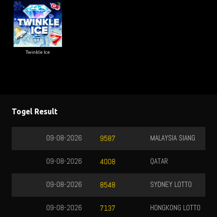
Twinkle Ice
Togel Result
MALAYSIA SIANG
09-08-2026
0692
QATAR
09-08-2026
3415
SYDNEY LOTTO
09-08-2026
3764
HONGKONG LOTTO
08-08-2026
5917