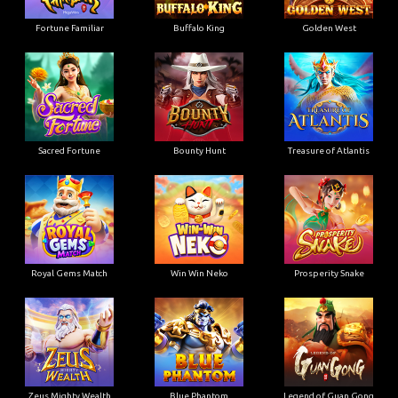
Fortune Familiar
Buffalo King
Golden West
Sacred Fortune
Bounty Hunt
Treasure of Atlantis
Royal Gems Match
Win Win Neko
Prosperity Snake
Zeus Mighty Wealth
Blue Phantom
Legend of Guan Gong