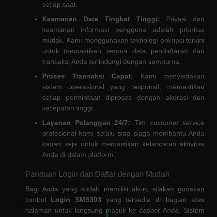
setiap saat.
Keamanan Data Tingkat Tinggi:
Privasi dan
keamanan informasi pengguna adalah prioritas
mutlak. Kami menggunakan teknologi enkripsi terkini
untuk memastikan semua data pendaftaran dan
transaksi Anda terlindungi dengan sempurna.
Proses Transaksi Cepat:
Kami menyediakan
sistem operasional yang responsif, memastikan
setiap permintaan diproses dengan akurasi dan
kecepatan tinggi.
Layanan Pelanggan 24/7:
Tim
customer service
profesional kami selalu siap siaga membantu Anda
kapan saja untuk memastikan kelancaran aktivitas
Anda di dalam platform.
Panduan Login dan Daftar dengan Mudah
Bagi Anda yang sudah memiliki akun, silakan gunakan
tombol
Login SMS303
yang tersedia di bagian atas
halaman untuk langsung masuk ke dasbor Anda. Sistem