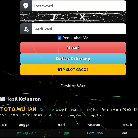
Remember Me
Masuk
Daftar Sekarang
RTP SLOT GACOR
Desktop
Wap
Hasil Keluaran
TOTO WUHAN
Website:
www.totowuhan.com
, Hari:
Setiap Hari ( 09:00 | 12:
15:00 | 18:00 | 21:00 | 00:00 )
, Tutup:
Tiap 3 jam
, Result:
Tiap 3 jam
No
Tanggal
Hari
Pasaran
Result
1
09 Aug 2026
Minggu
TWH - 556
9587