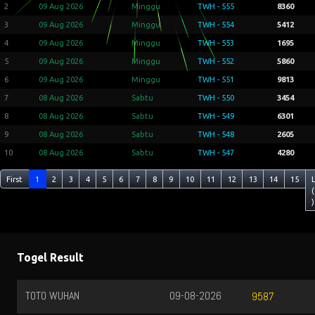
2
09 Aug 2026
Minggu
TWH - 555
8360
3
09 Aug 2026
Minggu
TWH - 554
5412
4
09 Aug 2026
Minggu
TWH - 553
1695
5
09 Aug 2026
Minggu
TWH - 552
5860
6
09 Aug 2026
Minggu
TWH - 551
9813
7
08 Aug 2026
Sabtu
TWH - 550
3454
8
08 Aug 2026
Sabtu
TWH - 549
6301
9
08 Aug 2026
Sabtu
TWH - 548
2605
10
08 Aug 2026
Sabtu
TWH - 547
4280
First
1
2
3
4
5
6
7
8
9
10
11
12
13
14
15
(
)
Togel Result
HAN
09-08-2026
MALAYSIA SIA
9587