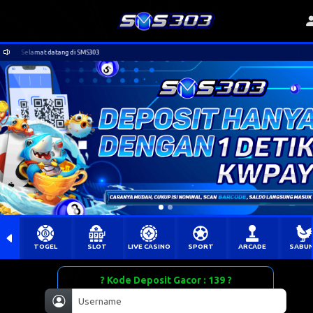
amat datang di SMS303
Selamat datang di SMS303
TOGEL
SLOT
LIVE CASINO
SPORT
ARCADE
SABU
? Kode Deposit Gacor : 139 ?