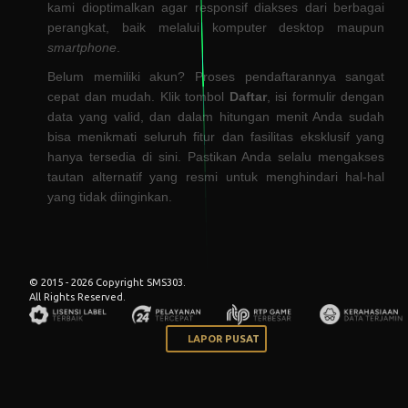
kami dioptimalkan agar responsif diakses dari berbagai
perangkat, baik melalui komputer desktop maupun
smartphone
.
Belum memiliki akun? Proses pendaftarannya sangat
cepat dan mudah. Klik tombol
Daftar
, isi formulir dengan
data yang valid, dan dalam hitungan menit Anda sudah
bisa menikmati seluruh fitur dan fasilitas eksklusif yang
hanya tersedia di sini. Pastikan Anda selalu mengakses
tautan alternatif yang resmi untuk menghindari hal-hal
yang tidak diinginkan.
© 2015 - 2026 Copyright SMS303.
All Rights Reserved.
LAPOR PUSAT