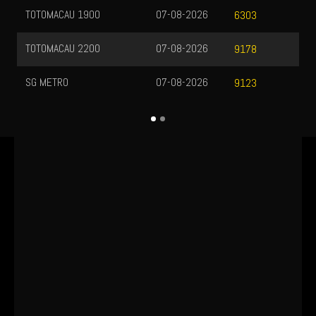
AU 1900
07-08-2026
6303
AU 2200
07-08-2026
9178
RO
07-08-2026
9123