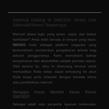
Selamat Datang di SMS303: Akses Link
Alternatif Resmi Terpercaya
Mencari akses login yang aman, cepat, dan bebas
hambatan? Anda telah berada di tempat yang tepat.
SMS303
hadir sebagai platform unggulan yang
berkomitmen memberikan pengalaman terbaik bagi
seluruh penggunanya. Kami memahami bahwa
kenyamanan dan aksesibilitas adalah prioritas utama.
Oleh karena itu, situs ini dirancang khusus untuk
memastikan Anda selalu dapat terhubung ke akun
Anda tanpa perlu khawatir dengan kendala teknis
atau pemblokiran internet.
Mengapa Harus Memilih Akses Resmi
SMS303?
Sebagai salah satu penyedia layanan terkemuka,