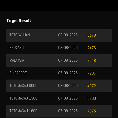
Togel Result
HAN
08-08-2026
MALAYSIA SIANG
0578
G
08-08-2026
QATAR
2476
A
07-08-2026
SYDNEY LOTTO
7218
RE
07-08-2026
HONGKONG LOTT
7907
AU 0000
08-08-2026
4072
AU 1300
07-08-2026
6300
AU 1600
07-08-2026
7875