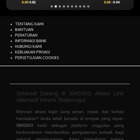
0.00
0.82
0.00
-0.94
TENTANG KAMI
BANTUAN
PERATURAN
INFORMASI BANK
HUBUNGI KAMI
KEBIJAKAN PRIVASI
PERSETUJUAN COOKIES
Selamat Datang di SMS303: Akses Link
Alternatif Resmi Terpercaya
Mencari akses login yang aman, cepat, dan bebas
hambatan? Anda telah berada di tempat yang tepat.
SMS303
hadir sebagai platform unggulan yang
berkomitmen memberikan pengalaman terbaik bagi
seluruh penggunanya. Kami memahami bahwa