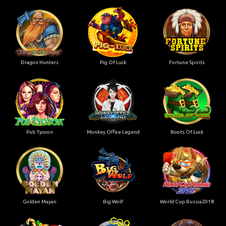
Dragon Hunters
Pig Of Luck
Fortune Spirits
Pub Tycoon
Monkey Office Legend
Boots Of Luck
Golden Mayan
Big Wolf
World Cup Russia2018