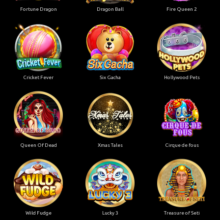
Fortune Dragon
Dragon Ball
Fire Queen 2
Cricket Fever
Six Gacha
Hollywood Pets
Queen Of Dead
Xmas Tales
Cirque de fous
Wild Fudge
Lucky 3
Treasure of Seti