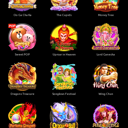
Oo Ga Cha Ka
The Cupids
Money Tree
Sweet POP
Uproar in Heaven
Lord Ganesha
Dragons Treasure
Songkran Festival
Wing Chun