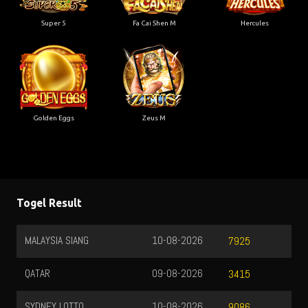
Super 5
Fa Cai Shen M
Hercules
Golden Eggs
Zeus M
Togel Result
MALAYSIA SIANG
10-08-2026
7925
QATAR
09-08-2026
3415
SYDNEY LOTTO
10-08-2026
9086