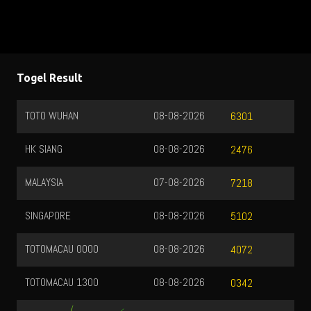
Togel Result
08-08-2026
MALAYSIA SIANG
6301
08-08-2026
QATAR
2476
07-08-2026
SYDNEY LOTTO
7218
08-08-2026
HONGKONG LOTTO
5102
08-08-2026
4072
08-08-2026
0342