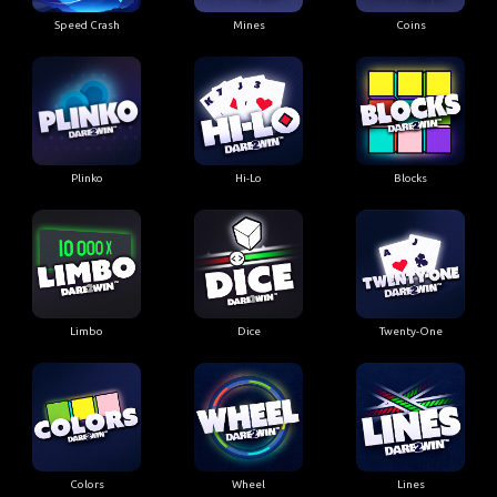
Speed Crash
Mines
Coins
Plinko
Hi-Lo
Blocks
Limbo
Dice
Twenty-One
Colors
Wheel
Lines