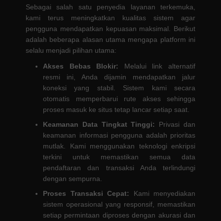
Sebagai salah satu penyedia layanan terkemuka,
kami terus meningkatkan kualitas sistem agar
pengguna mendapatkan kepuasan maksimal. Berikut
adalah beberapa alasan utama mengapa platform ini
selalu menjadi pilihan utama:
Akses Bebas Blokir:
Melalui link alternatif
resmi ini, Anda dijamin mendapatkan jalur
koneksi yang stabil. Sistem kami secara
otomatis memperbarui rute akses sehingga
proses masuk ke situs tetap lancar setiap saat.
Keamanan Data Tingkat Tinggi:
Privasi dan
keamanan informasi pengguna adalah prioritas
mutlak. Kami menggunakan teknologi enkripsi
terkini untuk memastikan semua data
pendaftaran dan transaksi Anda terlindungi
dengan sempurna.
Proses Transaksi Cepat:
Kami menyediakan
sistem operasional yang responsif, memastikan
setiap permintaan diproses dengan akurasi dan