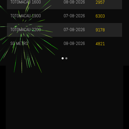
08-08-2026
2957
07-08-2026
6303
07-08-2026
9178
08-08-2026
4821