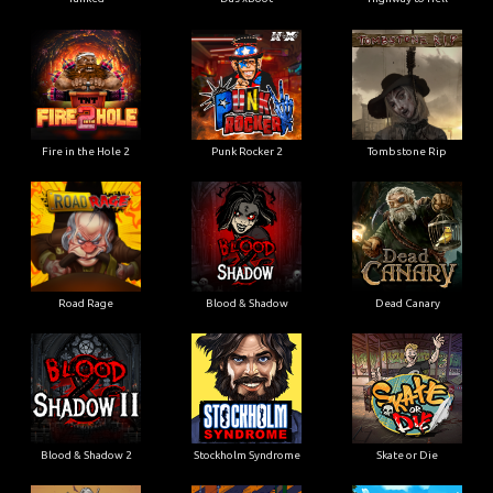
Fire in the Hole 2
Punk Rocker 2
Tombstone Rip
Road Rage
Blood & Shadow
Dead Canary
Blood & Shadow 2
Stockholm Syndrome
Skate or Die