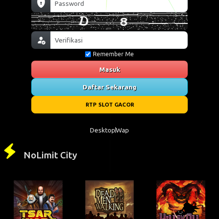
Remember Me
Masuk
Daftar Sekarang
RTP SLOT GACOR
Desktop
Wap
NoLimit City