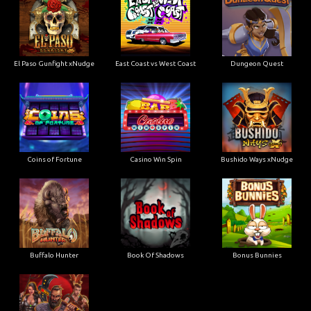
El Paso Gunfight xNudge
East Coast vs West Coast
Dungeon Quest
Coins of Fortune
Casino Win Spin
Bushido Ways xNudge
Buffalo Hunter
Book Of Shadows
Bonus Bunnies