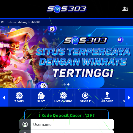
Selamat datang di SMS303
TOGEL
SLOT
LIVE CASINO
SPORT
ARCADE
SABU
? Kode Deposit Gacor : 139 ?