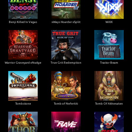
Benji Killed In Vegas
xWays Hoarder xSplit
WiXX
Warrior Graveyard xNudge
True Grit Redemption
Tractor Beam
Tombstone
Tomb of Nefertiti
Tomb Of Akhenaten