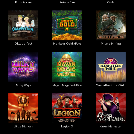
Punk Rocker
Poison Eve
Owls
Oktoberfest
Monkeys Gold xPays
Misery Mining
Milky Ways
Mayan Magic Wildfire
Manhattan Goes Wild
Little Bighorn
Legion X
Karen Maneater