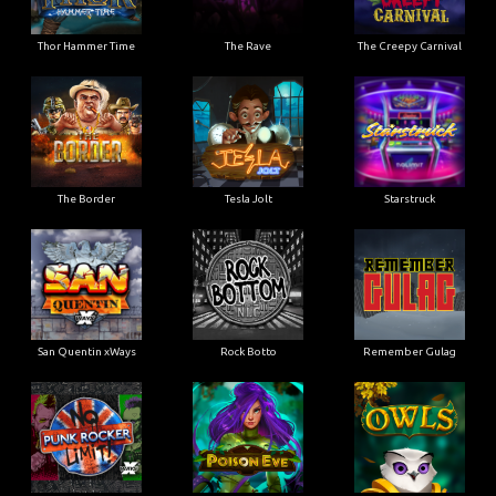
Thor Hammer Time
The Rave
The Creepy Carnival
The Border
Tesla Jolt
Starstruck
San Quentin xWays
Rock Botto
Remember Gulag