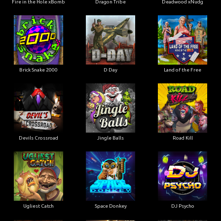
Fire in the Hole xBomb
Dragon Tribe
Deadwood xNudg
Brick Snake 2000
D Day
Land of the Free
Devils Crossroad
Jingle Balls
Road Kill
Ugliest Catch
Space Donkey
DJ Psycho