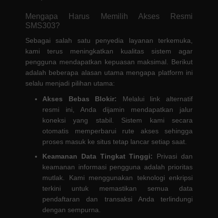
Mengapa Harus Memilih Akses Resmi
SMS303?
Sebagai salah satu penyedia layanan terkemuka,
kami terus meningkatkan kualitas sistem agar
pengguna mendapatkan kepuasan maksimal. Berikut
adalah beberapa alasan utama mengapa platform ini
selalu menjadi pilihan utama:
Akses Bebas Blokir:
Melalui link alternatif
resmi ini, Anda dijamin mendapatkan jalur
koneksi yang stabil. Sistem kami secara
otomatis memperbarui rute akses sehingga
proses masuk ke situs tetap lancar setiap saat.
Keamanan Data Tingkat Tinggi:
Privasi dan
keamanan informasi pengguna adalah prioritas
mutlak. Kami menggunakan teknologi enkripsi
terkini untuk memastikan semua data
pendaftaran dan transaksi Anda terlindungi
dengan sempurna.