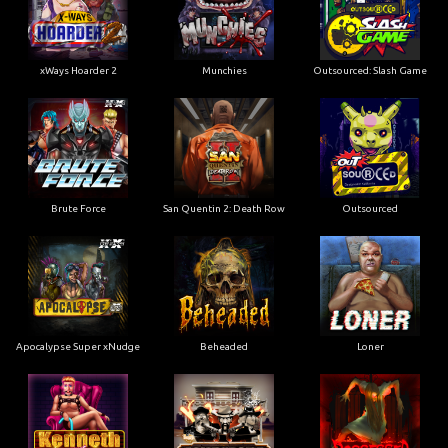
xWays Hoarder 2
Munchies
Outsourced: Slash Game
Brute Force
San Quentin 2: Death Row
Outsourced
Apocalypse Super xNudge
Beheaded
Loner