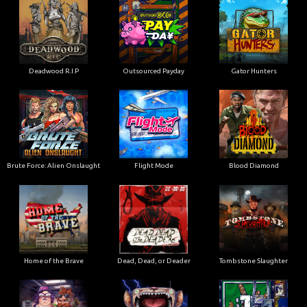
Deadwood R.I.P
Outsourced Payday
Gator Hunters
Brute Force: Alien Onslaught
Flight Mode
Blood Diamond
Home of the Brave
Dead, Dead, or Deader
Tombstone Slaughter