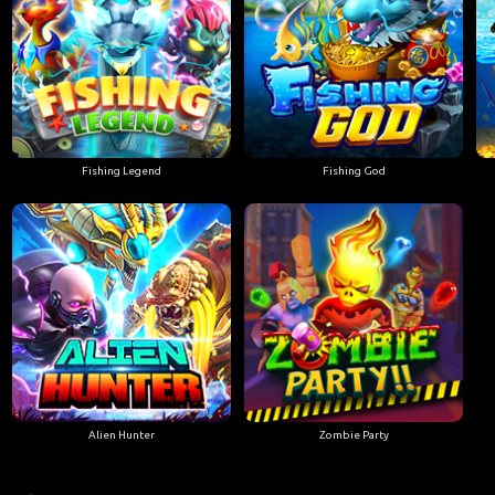
Fishing Legend
Fishing God
Alien Hunter
Zombie Party