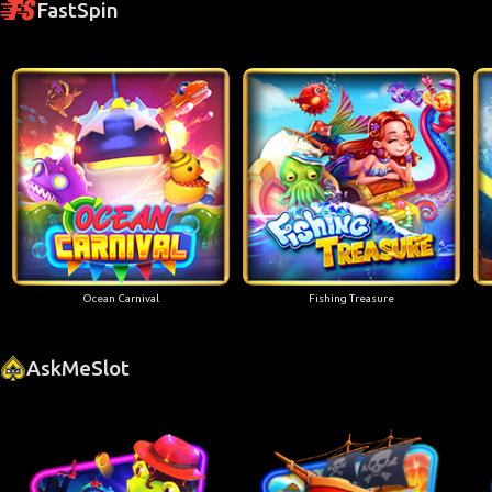
FastSpin
Ocean Carnival
Fishing Treasure
AskMeSlot