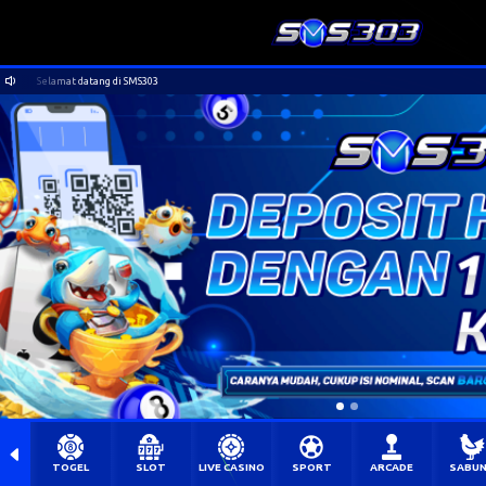
S303
Selamat datang di SMS303
TOGEL
SLOT
LIVE CASINO
SPORT
ARCADE
SABU