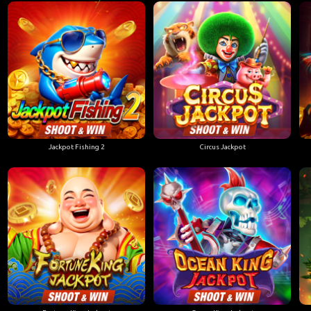
Jackpot Fishing 2
Circus Jackpot