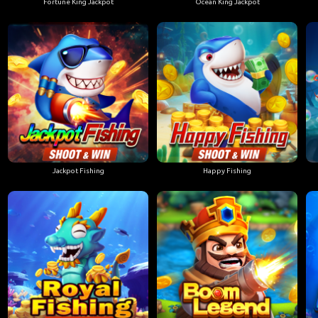
Fortune King Jackpot
Ocean King Jackpot
Jackpot Fishing
Happy Fishing