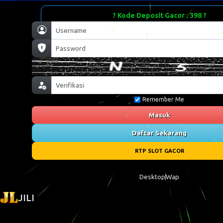
? Kode Deposit Gacor : 398 ?
Remember Me
Masuk
Daftar Sekarang
RTP SLOT GACOR
Desktop
Wap
JILI