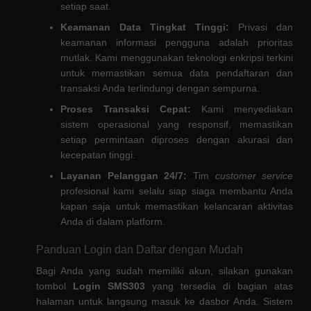
setiap saat.
Keamanan Data Tingkat Tinggi:
Privasi dan
keamanan informasi pengguna adalah prioritas
mutlak. Kami menggunakan teknologi enkripsi terkini
untuk memastikan semua data pendaftaran dan
transaksi Anda terlindungi dengan sempurna.
Proses Transaksi Cepat:
Kami menyediakan
sistem operasional yang responsif, memastikan
setiap permintaan diproses dengan akurasi dan
kecepatan tinggi.
Layanan Pelanggan 24/7:
Tim
customer service
profesional kami selalu siap siaga membantu Anda
kapan saja untuk memastikan kelancaran aktivitas
Anda di dalam platform.
Panduan Login dan Daftar dengan Mudah
Bagi Anda yang sudah memiliki akun, silakan gunakan
tombol
Login SMS303
yang tersedia di bagian atas
halaman untuk langsung masuk ke dasbor Anda. Sistem