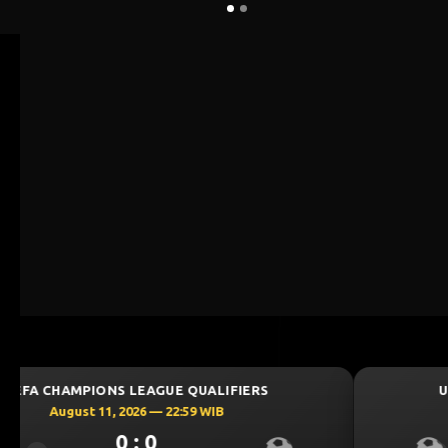
UEFA CHAMPIONS LEAGUE QUALIFIERS
August 11, 2026 — 22:00 WIB
0 : 0