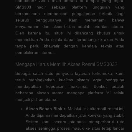
hambatan? Anda telah berada di tempat yang tepat.
SMS303
hadir sebagai platform unggulan yang
berkomitmen memberikan pengalaman terbaik bagi
seluruh penggunanya. Kami memahami bahwa
kenyamanan dan aksesibilitas adalah prioritas utama.
Oleh karena itu, situs ini dirancang khusus untuk
memastikan Anda selalu dapat terhubung ke akun Anda
tanpa perlu khawatir dengan kendala teknis atau
pemblokiran internet.
Mengapa Harus Memilih Akses Resmi SMS303?
Sebagai salah satu penyedia layanan terkemuka, kami
terus meningkatkan kualitas sistem agar pengguna
mendapatkan kepuasan maksimal. Berikut adalah
beberapa alasan utama mengapa platform ini selalu
menjadi pilihan utama:
Akses Bebas Blokir:
Melalui link alternatif resmi ini,
Anda dijamin mendapatkan jalur koneksi yang stabil.
Sistem kami secara otomatis memperbarui rute
akses sehingga proses masuk ke situs tetap lancar