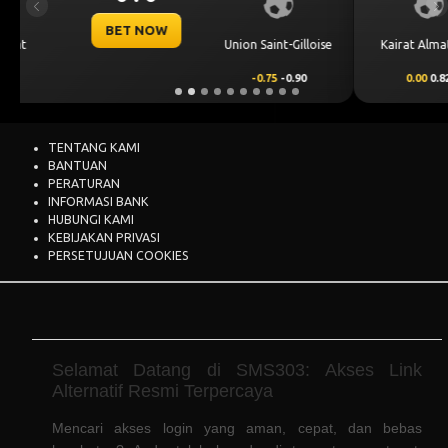
Previous
Ne
BET NOW
Kairat Almaty (n)
Levski Sofia
0.00
0.82
0.00
-0.94
TENTANG KAMI
BANTUAN
PERATURAN
INFORMASI BANK
HUBUNGI KAMI
KEBIJAKAN PRIVASI
PERSETUJUAN COOKIES
Selamat Datang di SMS303: Akses Link
Alternatif Resmi Terpercaya
Mencari akses login yang aman, cepat, dan bebas