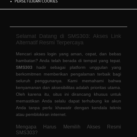
PERSETUJUAN COOKIES
Selamat Datang di SMS303: Akses Link
Alternatif Resmi Terpercaya
Mencari akses login yang aman, cepat, dan bebas
hambatan? Anda telah berada di tempat yang tepat.
SMS303
hadir sebagai platform unggulan yang
berkomitmen memberikan pengalaman terbaik bagi
seluruh penggunanya. Kami memahami bahwa
kenyamanan dan aksesibilitas adalah prioritas utama.
Oleh karena itu, situs ini dirancang khusus untuk
memastikan Anda selalu dapat terhubung ke akun
Anda tanpa perlu khawatir dengan kendala teknis
atau pemblokiran internet.
Mengapa Harus Memilih Akses Resmi
SMS303?