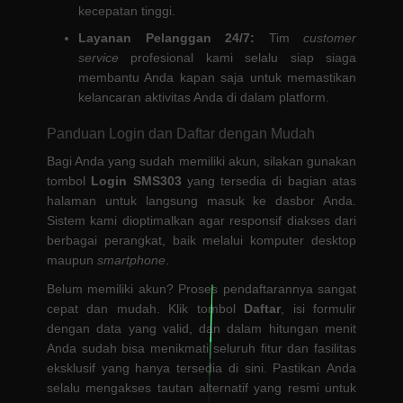
kecepatan tinggi.
Layanan Pelanggan 24/7:
Tim
customer
service
profesional kami selalu siap siaga
membantu Anda kapan saja untuk memastikan
kelancaran aktivitas Anda di dalam platform.
Panduan Login dan Daftar dengan Mudah
Bagi Anda yang sudah memiliki akun, silakan gunakan
tombol
Login SMS303
yang tersedia di bagian atas
halaman untuk langsung masuk ke dasbor Anda.
Sistem kami dioptimalkan agar responsif diakses dari
berbagai perangkat, baik melalui komputer desktop
maupun
smartphone
.
Belum memiliki akun? Proses pendaftarannya sangat
cepat dan mudah. Klik tombol
Daftar
, isi formulir
dengan data yang valid, dan dalam hitungan menit
Anda sudah bisa menikmati seluruh fitur dan fasilitas
eksklusif yang hanya tersedia di sini. Pastikan Anda
selalu mengakses tautan alternatif yang resmi untuk