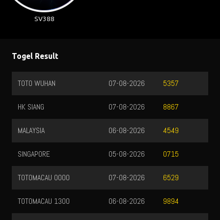
SV388
Togel Result
TOTO WUHAN
07-08-2026
M
5357
HK SIANG
07-08-2026
Q
8867
MALAYSIA
06-08-2026
S
4549
SINGAPORE
05-08-2026
H
0715
TOTOMACAU 0000
07-08-2026
6529
TOTOMACAU 1300
06-08-2026
9894