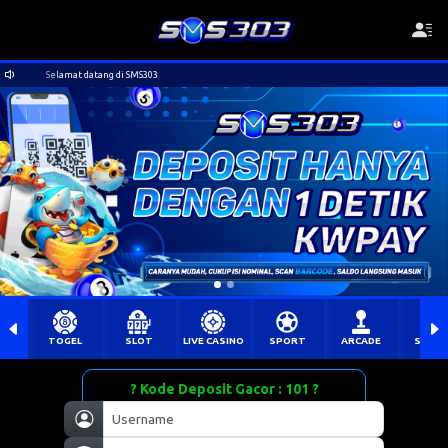
Selamat datang di SMS303
Selamat datang di SMS303
TOGEL
SLOT
LIVE CASINO
SPORT
ARCADE
SABU
? Kode Deposit Gacor : 101 ?