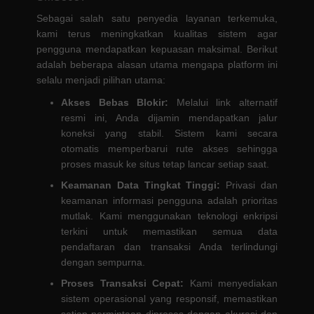
Sebagai salah satu penyedia layanan terkemuka,
kami terus meningkatkan kualitas sistem agar
pengguna mendapatkan kepuasan maksimal. Berikut
adalah beberapa alasan utama mengapa platform ini
selalu menjadi pilihan utama:
Akses Bebas Blokir:
Melalui link alternatif
resmi ini, Anda dijamin mendapatkan jalur
koneksi yang stabil. Sistem kami secara
otomatis memperbarui rute akses sehingga
proses masuk ke situs tetap lancar setiap saat.
Keamanan Data Tingkat Tinggi:
Privasi dan
keamanan informasi pengguna adalah prioritas
mutlak. Kami menggunakan teknologi enkripsi
terkini untuk memastikan semua data
pendaftaran dan transaksi Anda terlindungi
dengan sempurna.
Proses Transaksi Cepat:
Kami menyediakan
sistem operasional yang responsif, memastikan
setiap permintaan diproses dengan akurasi dan