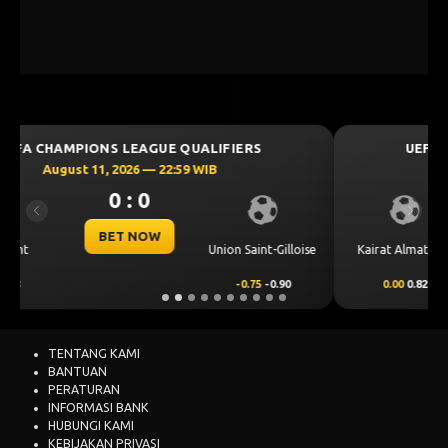
UEFA CHAMPIONS LEAGUE QUALIFIERS
August 11, 2026 — 22:00 WIB
0 : 0
Previous
Next
BET NOW
Kairat Almaty (n)
Levski Sofia
0.00
0.82
0.00
-0.94
TENTANG KAMI
BANTUAN
PERATURAN
INFORMASI BANK
HUBUNGI KAMI
KEBIJAKAN PRIVASI