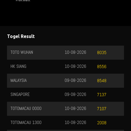
Fruit Blast
Togel Result
O WUHAN
10-08-2026
MALAYSIA S
8035
SIANG
10-08-2026
QATAR
8556
AYSIA
09-08-2026
SYDNEY LOT
8548
GAPORE
09-08-2026
HONGKONG 
7137
OMACAU 0000
10-08-2026
7107
OMACAU 1300
10-08-2026
2008