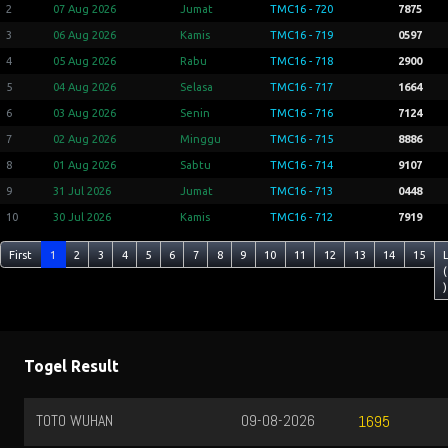
2
07 Aug 2026
Jumat
TMC16 - 720
7875
3
06 Aug 2026
Kamis
TMC16 - 719
0597
4
05 Aug 2026
Rabu
TMC16 - 718
2900
5
04 Aug 2026
Selasa
TMC16 - 717
1664
6
03 Aug 2026
Senin
TMC16 - 716
7124
7
02 Aug 2026
Minggu
TMC16 - 715
8886
8
01 Aug 2026
Sabtu
TMC16 - 714
9107
9
31 Jul 2026
Jumat
TMC16 - 713
0448
10
30 Jul 2026
Kamis
TMC16 - 712
7919
First
1
2
3
4
5
6
7
8
9
10
11
12
13
14
15
(
)
Togel Result
TOTO WUHAN
09-08-2026
1695