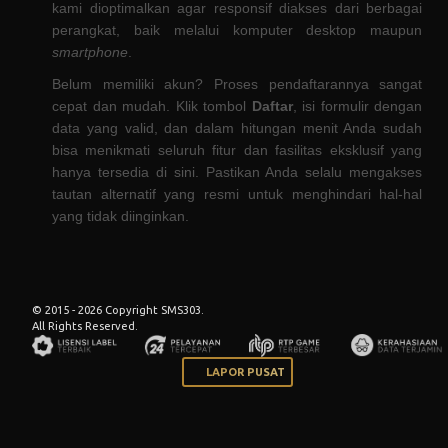
kami dioptimalkan agar responsif diakses dari berbagai
perangkat, baik melalui komputer desktop maupun
smartphone
.
Belum memiliki akun? Proses pendaftarannya sangat
cepat dan mudah. Klik tombol
Daftar
, isi formulir dengan
data yang valid, dan dalam hitungan menit Anda sudah
bisa menikmati seluruh fitur dan fasilitas eksklusif yang
hanya tersedia di sini. Pastikan Anda selalu mengakses
tautan alternatif yang resmi untuk menghindari hal-hal
yang tidak diinginkan.
© 2015 - 2026 Copyright SMS303.
All Rights Reserved.
LAPOR PUSAT