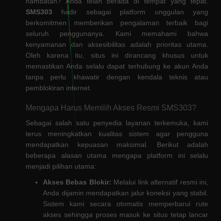
hambatan? Anda telah berada di tempat yang tepat.
SMS303
hadir sebagai platform unggulan yang
berkomitmen memberikan pengalaman terbaik bagi
seluruh penggunanya. Kami memahami bahwa
kenyamanan dan aksesibilitas adalah prioritas utama.
Oleh karena itu, situs ini dirancang khusus untuk
memastikan Anda selalu dapat terhubung ke akun Anda
tanpa perlu khawatir dengan kendala teknis atau
pemblokiran internet.
Mengapa Harus Memilih Akses Resmi SMS303?
Sebagai salah satu penyedia layanan terkemuka, kami
terus meningkatkan kualitas sistem agar pengguna
mendapatkan kepuasan maksimal. Berikut adalah
beberapa alasan utama mengapa platform ini selalu
menjadi pilihan utama:
Akses Bebas Blokir:
Melalui link alternatif resmi ini,
Anda dijamin mendapatkan jalur koneksi yang stabil.
Sistem kami secara otomatis memperbarui rute
akses sehingga proses masuk ke situs tetap lancar