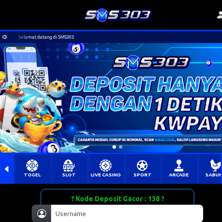
Selamat datang di SMS303
Selamat datang di SMS303
TOGEL
SLOT
LIVE CASINO
SPORT
ARCADE
SABU
? Kode Deposit Gacor : 138 ?