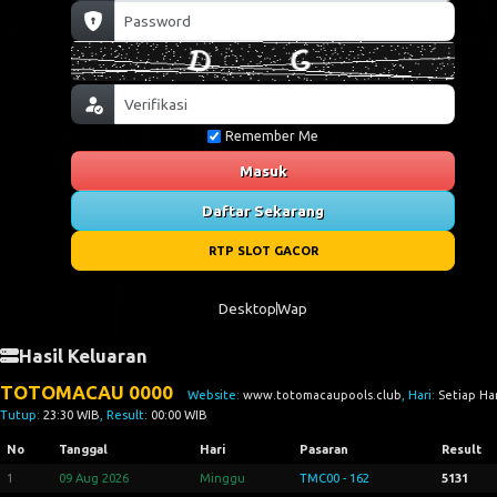
Remember Me
Masuk
Daftar Sekarang
RTP SLOT GACOR
Desktop
Wap
Hasil Keluaran
TOTOMACAU 0000
Website:
www.totomacaupools.club
, Hari:
Setiap Har
Tutup:
23:30 WIB
, Result:
00:00 WIB
No
Tanggal
Hari
Pasaran
Result
1
09 Aug 2026
Minggu
TMC00 - 162
5131