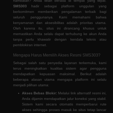
hambatan? Anda telah berada di tempat yang tepat.
SMS303
hadir sebagai platform unggulan yang
berkomitmen memberikan pengalaman terbaik bagi
seluruh penggunanya. Kami memahami bahwa
kenyamanan dan aksesibilitas adalah prioritas utama.
Oleh karena itu, situs ini dirancang khusus untuk
memastikan Anda selalu dapat terhubung ke akun Anda
tanpa perlu khawatir dengan kendala teknis atau
pemblokiran internet.
Mengapa Harus Memilih Akses Resmi SMS303?
Sebagai salah satu penyedia layanan terkemuka, kami
terus meningkatkan kualitas sistem agar pengguna
mendapatkan kepuasan maksimal. Berikut adalah
beberapa alasan utama mengapa platform ini selalu
menjadi pilihan utama:
Akses Bebas Blokir:
Melalui link alternatif resmi ini,
Anda dijamin mendapatkan jalur koneksi yang stabil.
Sistem kami secara otomatis memperbarui rute
akses sehingga proses masuk ke situs tetap lancar