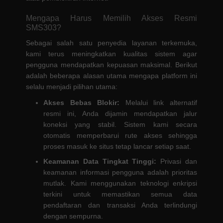
Mengapa Harus Memilih Akses Resmi
SMS303?
Sebagai salah satu penyedia layanan terkemuka,
kami terus meningkatkan kualitas sistem agar
pengguna mendapatkan kepuasan maksimal. Berikut
adalah beberapa alasan utama mengapa platform ini
selalu menjadi pilihan utama:
Akses Bebas Blokir:
Melalui link alternatif
resmi ini, Anda dijamin mendapatkan jalur
koneksi yang stabil. Sistem kami secara
otomatis memperbarui rute akses sehingga
proses masuk ke situs tetap lancar setiap saat.
Keamanan Data Tingkat Tinggi:
Privasi dan
keamanan informasi pengguna adalah prioritas
mutlak. Kami menggunakan teknologi enkripsi
terkini untuk memastikan semua data
pendaftaran dan transaksi Anda terlindungi
dengan sempurna.