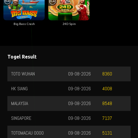
Big Bass Crash
24D Spin
Togel Result
WUHAN
09-08-2026
MALAYSIA SIA
8360
ANG
09-08-2026
QATAR
4008
SIA
09-08-2026
SYDNEY LOTT
8548
PORE
09-08-2026
HONGKONG LO
7137
ACAU 0000
09-08-2026
5131