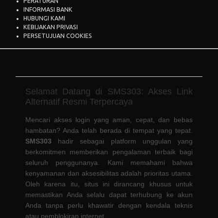
PERATURAN
INFORMASI BANK
HUBUNGI KAMI
KEBIJAKAN PRIVASI
PERSETUJUAN COOKIES
Selamat Datang di SMS303: Akses Link
Alternatif Resmi Terpercaya
Mencari akses login yang aman, cepat, dan bebas
hambatan? Anda telah berada di tempat yang tepat.
SMS303
hadir sebagai platform unggulan yang
berkomitmen memberikan pengalaman terbaik bagi
seluruh penggunanya. Kami memahami bahwa
kenyamanan dan aksesibilitas adalah prioritas utama.
Oleh karena itu, situs ini dirancang khusus untuk
memastikan Anda selalu dapat terhubung ke akun
Anda tanpa perlu khawatir dengan kendala teknis
atau pemblokiran internet.