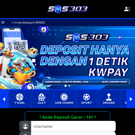
lamat datang di SMS303
Selamat datang di SMS303
TOGEL
SLOT
LIVE CASINO
SPORT
ARCADE
SABU
? Kode Deposit Gacor : 101 ?