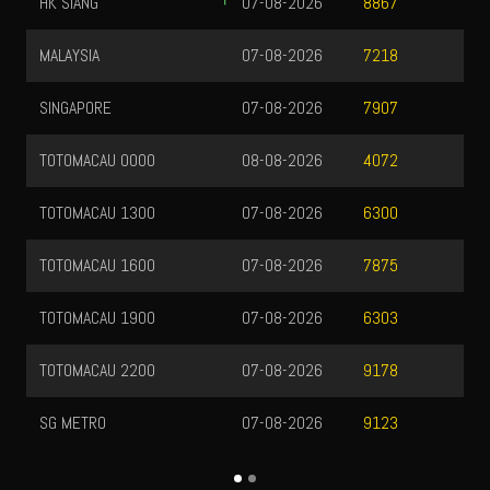
SIANG
07-08-2026
QATAR
8867
AYSIA
07-08-2026
SYDNEY LOT
7218
GAPORE
07-08-2026
HONGKONG 
7907
OMACAU 0000
08-08-2026
4072
OMACAU 1300
07-08-2026
6300
OMACAU 1600
07-08-2026
7875
OMACAU 1900
07-08-2026
6303
OMACAU 2200
07-08-2026
9178
METRO
07-08-2026
9123