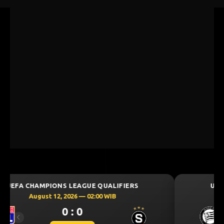
UEFA CHAMPIONS LEAGUE QUALIFIERS
August 12, 2026 — 01:30 WIB
0 : 0
Previous
Next