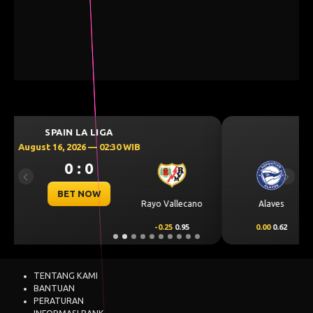
SPAIN LA LIGA
August 16, 2026 — 00:30 WIB
0 : 0
Previous
Next
BET NOW
Alaves
Getafe
0.00
0.62
0.00
-0.72
TENTANG KAMI
BANTUAN
PERATURAN