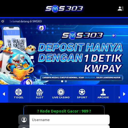
lamat datang di SMS303
Selamat datang di SMS303
TOGEL
SLOT
LIVE CASINO
SPORT
ARCADE
SABU
? Kode Deposit Gacor : 989 ?