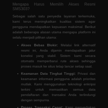
Mengapa Harus Memilih Akses Resmi
SMS303?
Sebagai salah satu penyedia layanan terkemuka,
kami terus meningkatkan kualitas sistem agar
pengguna mendapatkan kepuasan maksimal. Berikut
adalah beberapa alasan utama mengapa platform ini
selalu menjadi pilihan utama:
Akses Bebas Blokir:
Melalui link alternatif
resmi ini, Anda dijamin mendapatkan jalur
koneksi yang stabil. Sistem kami secara
otomatis memperbarui rute akses sehingga
proses masuk ke situs tetap lancar setiap saat.
Keamanan Data Tingkat Tinggi:
Privasi dan
keamanan informasi pengguna adalah prioritas
mutlak. Kami menggunakan teknologi enkripsi
terkini untuk memastikan semua data
pendaftaran dan transaksi Anda terlindungi
dengan sempurna.
Proses Transaksi Cepat:
Kami menyediakan